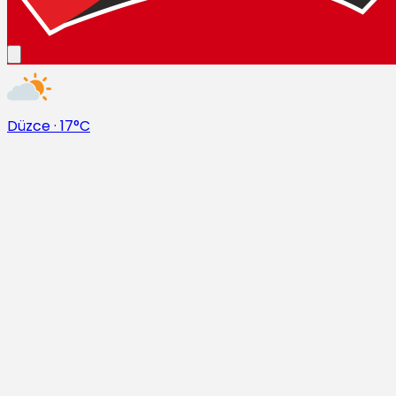
Düzce
·
17°C