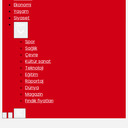
Ekonomi
Yaşam
Siyaset
Diğer
Spor
Sağlık
Çevre
Kültür sanat
Teknoloji
Eğitim
Röportaj
Dünya
Magazin
Fındık fiyatları