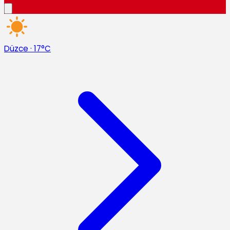
Düzce
·
17°C