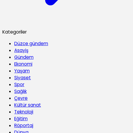
Kategoriler
Düzce gündem
Asayiş
Gündem
Ekonomi
Yaşam
Siyaset
Spor
Sağlık
Çevre
Kültür sanat
Teknoloji
Eğitim
Röportaj
Dünya