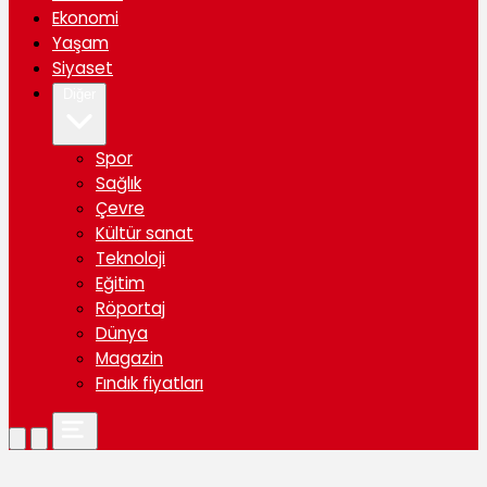
Ekonomi
Yaşam
Siyaset
Diğer
Spor
Sağlık
Çevre
Kültür sanat
Teknoloji
Eğitim
Röportaj
Dünya
Magazin
Fındık fiyatları