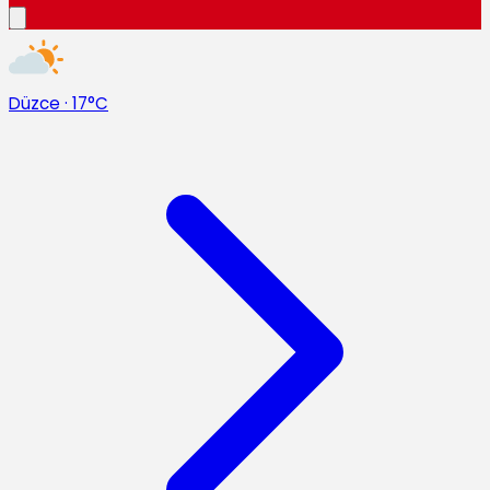
Düzce
·
17°C