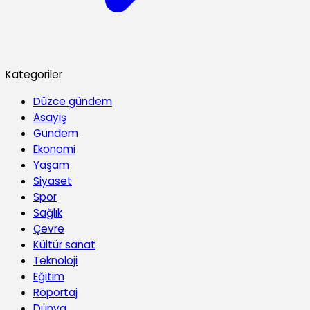
Kategoriler
Düzce gündem
Asayiş
Gündem
Ekonomi
Yaşam
Siyaset
Spor
Sağlık
Çevre
Kültür sanat
Teknoloji
Eğitim
Röportaj
Dünya