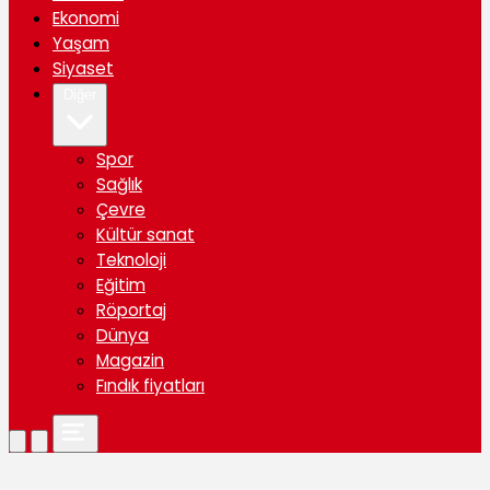
Ekonomi
Yaşam
Siyaset
Diğer
Spor
Sağlık
Çevre
Kültür sanat
Teknoloji
Eğitim
Röportaj
Dünya
Magazin
Fındık fiyatları