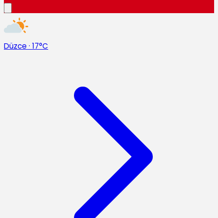
Düzce
·
17°C