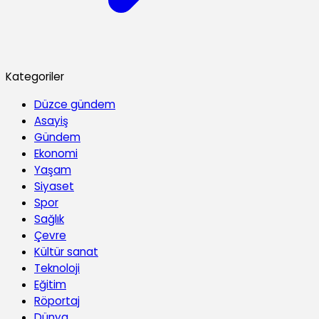
Kategoriler
Düzce gündem
Asayiş
Gündem
Ekonomi
Yaşam
Siyaset
Spor
Sağlık
Çevre
Kültür sanat
Teknoloji
Eğitim
Röportaj
Dünya