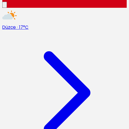
Düzce
·
17°C