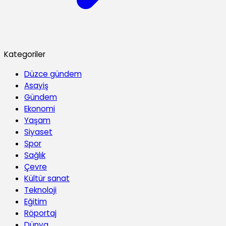
Kategoriler
Düzce gündem
Asayiş
Gündem
Ekonomi
Yaşam
Siyaset
Spor
Sağlık
Çevre
Kültür sanat
Teknoloji
Eğitim
Röportaj
Dünya