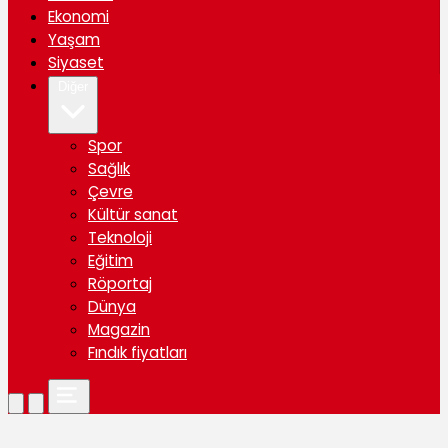
Ekonomi
Yaşam
Siyaset
Diğer
Spor
Sağlık
Çevre
Kültür sanat
Teknoloji
Eğitim
Röportaj
Dünya
Magazin
Fındık fiyatları