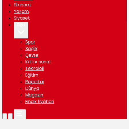
Ekonomi
Yaşam
Siyaset
Diğer
Spor
Sağlık
Çevre
Kültür sanat
Teknoloji
Eğitim
Röportaj
Dünya
Magazin
Fındık fiyatları