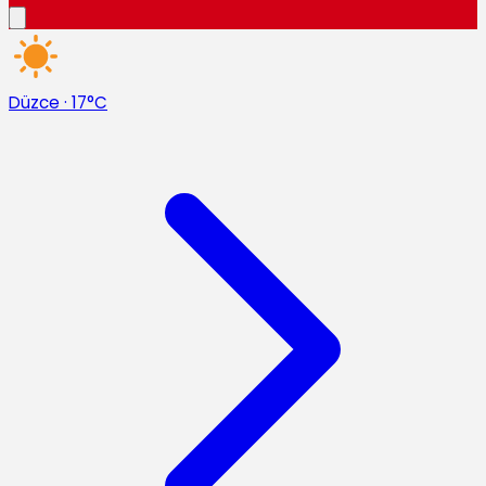
Düzce
·
17°C