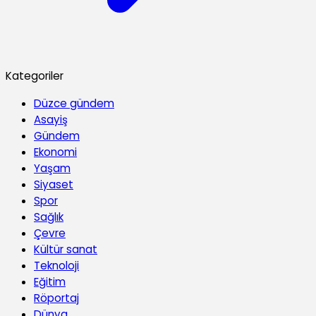
Kategoriler
Düzce gündem
Asayiş
Gündem
Ekonomi
Yaşam
Siyaset
Spor
Sağlık
Çevre
Kültür sanat
Teknoloji
Eğitim
Röportaj
Dünya