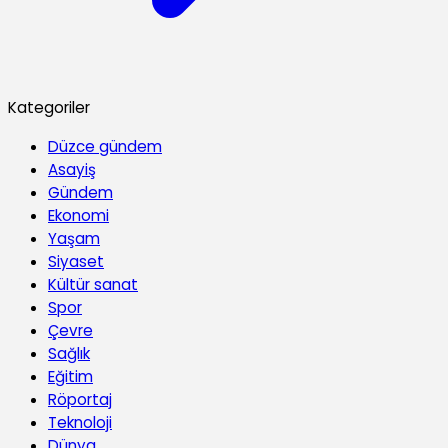
Kategoriler
Düzce gündem
Asayiş
Gündem
Ekonomi
Yaşam
Siyaset
Kültür sanat
Spor
Çevre
Sağlık
Eğitim
Röportaj
Teknoloji
Dünya