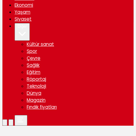
Ekonomi
Yaşam
Siyaset
Diğer
Kültür sanat
Spor
Çevre
Sağlık
Eğitim
Röportaj
Teknoloji
Dünya
Magazin
Fındık fiyatları