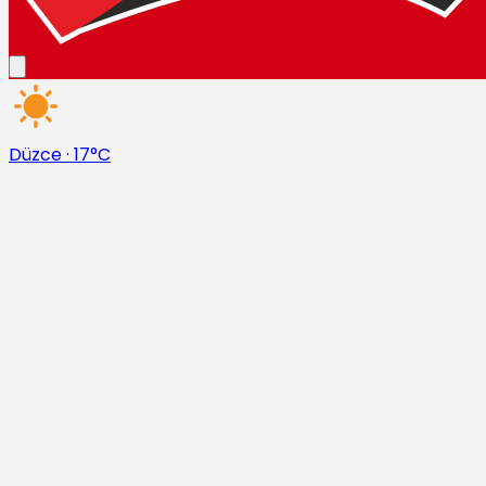
Düzce
·
17°C