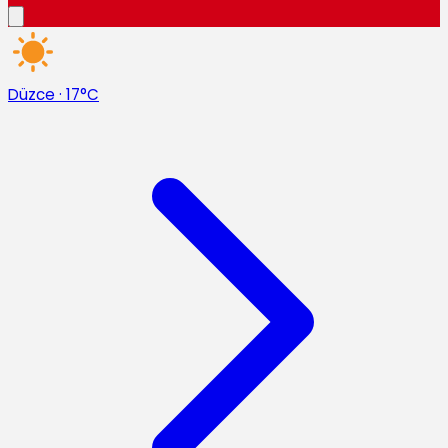
Düzce
·
17°C