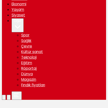
Ekonomi
Yaşam
Siyaset
Diğer
Spor
Sağlık
Çevre
Kültür sanat
Teknoloji
Eğitim
Röportaj
Dünya
Magazin
Fındık fiyatları