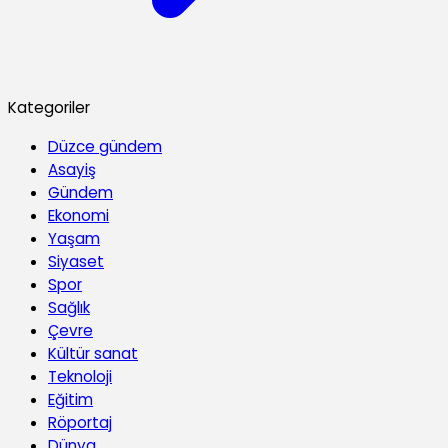
Kategoriler
Düzce gündem
Asayiş
Gündem
Ekonomi
Yaşam
Siyaset
Spor
Sağlık
Çevre
Kültür sanat
Teknoloji
Eğitim
Röportaj
Dünya