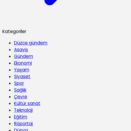
Kategoriler
Düzce gündem
Asayiş
Gündem
Ekonomi
Yaşam
Siyaset
Spor
Sağlık
Çevre
Kültür sanat
Teknoloji
Eğitim
Röportaj
Dünya