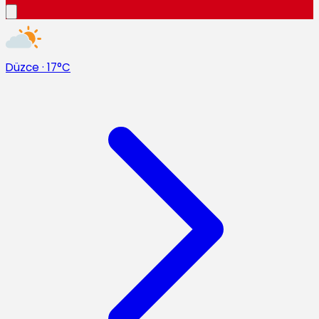
Düzce
·
17°C