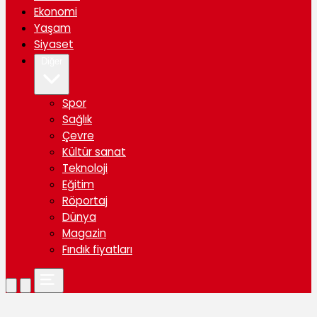
Ekonomi
Yaşam
Siyaset
Diğer
Spor
Sağlık
Çevre
Kültür sanat
Teknoloji
Eğitim
Röportaj
Dünya
Magazin
Fındık fiyatları