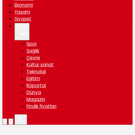
Ekonomi
Yaşam
Siyaset
Diğer
Spor
Sağlık
Çevre
Kültür sanat
Teknoloji
Eğitim
Röportaj
Dünya
Magazin
Fındık fiyatları