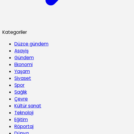
Kategoriler
Düzce gündem
Asayiş
Gündem
Ekonomi
Yaşam
Siyaset
Spor
Sağlık
Çevre
Kültür sanat
Teknoloji
Eğitim
Röportaj
Dünya