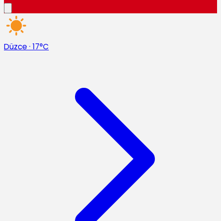
Düzce
·
17°C