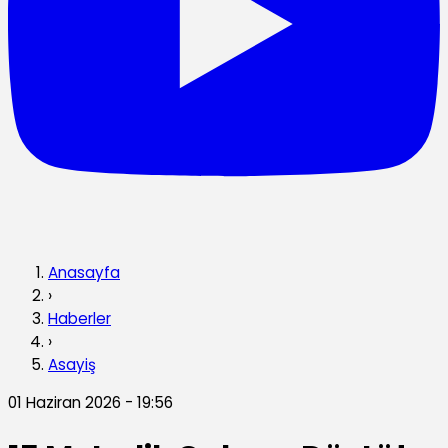
Anasayfa
›
Haberler
›
Asayiş
01 Haziran 2026 - 19:56