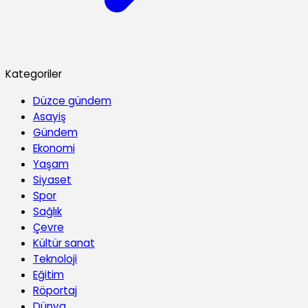
Kategoriler
Düzce gündem
Asayiş
Gündem
Ekonomi
Yaşam
Siyaset
Spor
Sağlık
Çevre
Kültür sanat
Teknoloji
Eğitim
Röportaj
Dünya