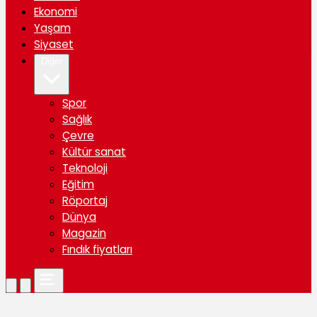
Ekonomi
Yaşam
Siyaset
Diğer
Spor
Sağlık
Çevre
Kültür sanat
Teknoloji
Eğitim
Röportaj
Dünya
Magazin
Fındık fiyatları