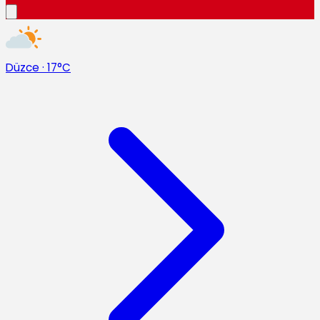
Düzce
·
17°C