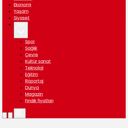
Ekonomi
Yaşam
Siyaset
Diğer
Spor
Sağlık
Çevre
Kültür sanat
Teknoloji
Eğitim
Röportaj
Dünya
Magazin
Fındık fiyatları