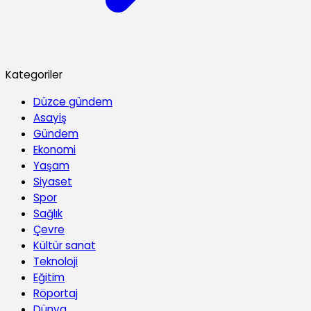
Kategoriler
Düzce gündem
Asayiş
Gündem
Ekonomi
Yaşam
Siyaset
Spor
Sağlık
Çevre
Kültür sanat
Teknoloji
Eğitim
Röportaj
Dünya