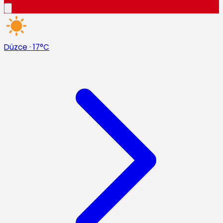
Düzce
·
17°C