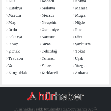
Kilis
Kocaeli
Konya
Kütahya
Malatya
Manisa
Mardin
Mersin
Muğla
Muş
Nevşehir
Niğde
Ordu
Osmaniye
Rize
Sakarya
Samsun
Siirt
Sinop
Sivas
Şanlıurfa
Şırnak
Tekirdağ
Tokat
Trabzon
Tunceli
Uşak
Van
Yalova
Yozgat
Zonguldak
Kırklareli
Ankara
Tüm hakları saklı tutulmaktadır.Copyright 2026©