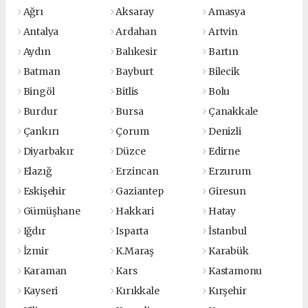
Ağrı
Aksaray
Amasya
Antalya
Ardahan
Artvin
Aydın
Balıkesir
Bartın
Batman
Bayburt
Bilecik
Bingöl
Bitlis
Bolu
Burdur
Bursa
Çanakkale
Çankırı
Çorum
Denizli
Diyarbakır
Düzce
Edirne
Elazığ
Erzincan
Erzurum
Eskişehir
Gaziantep
Giresun
Gümüşhane
Hakkari
Hatay
Iğdır
Isparta
İstanbul
İzmir
K.Maraş
Karabük
Karaman
Kars
Kastamonu
Kayseri
Kırıkkale
Kırşehir