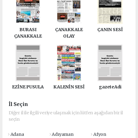
BURASI
ÇANAKKALE
ÇANIN SESİ
ÇANAKKALE
OLAY
EZİNE PUSULA
KALENİN SESİ
gazeteAdi
İl Seçin
Diğer il ile ilgili veriye ulaşmak için lütfen aşağıdan bir il
seçin
Adana
Adıyaman
Afyon