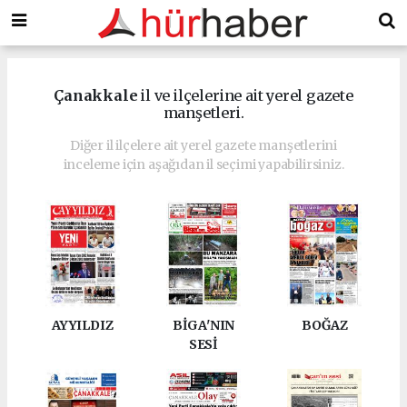
Çanakkale
il ve ilçelerine ait yerel gazete
manşetleri.
Diğer il ilçelere ait yerel gazete manşetlerini
inceleme için aşağıdan il seçimi yapabilirsiniz.
AYYILDIZ
BİGA'NIN
BOĞAZ
SESİ