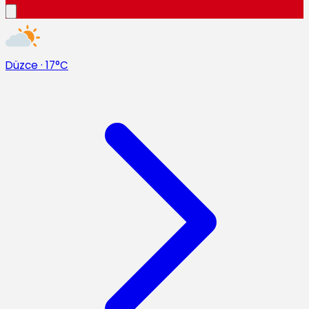
Düzce
·
17°C