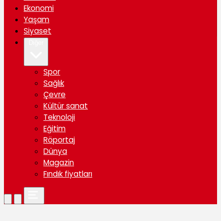
Ekonomi
Yaşam
Siyaset
Diğer
Spor
Sağlık
Çevre
Kültür sanat
Teknoloji
Eğitim
Röportaj
Dünya
Magazin
Fındık fiyatları