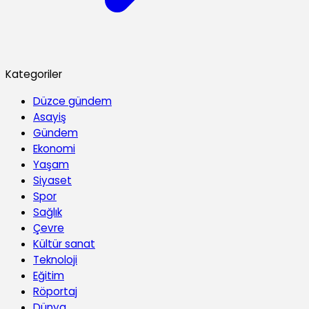
Kategoriler
Düzce gündem
Asayiş
Gündem
Ekonomi
Yaşam
Siyaset
Spor
Sağlık
Çevre
Kültür sanat
Teknoloji
Eğitim
Röportaj
Dünya