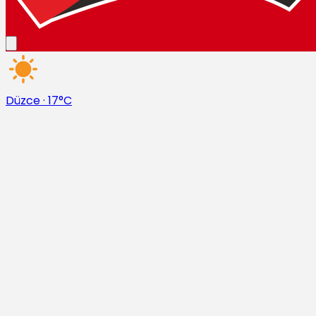
Düzce
·
17°C