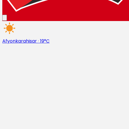
Afyonkarahisar
·
19°C