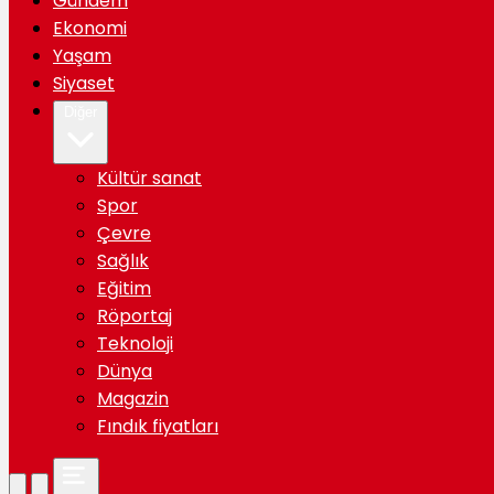
Gündem
Ekonomi
Yaşam
Siyaset
Diğer
Kültür sanat
Spor
Çevre
Sağlık
Eğitim
Röportaj
Teknoloji
Dünya
Magazin
Fındık fiyatları