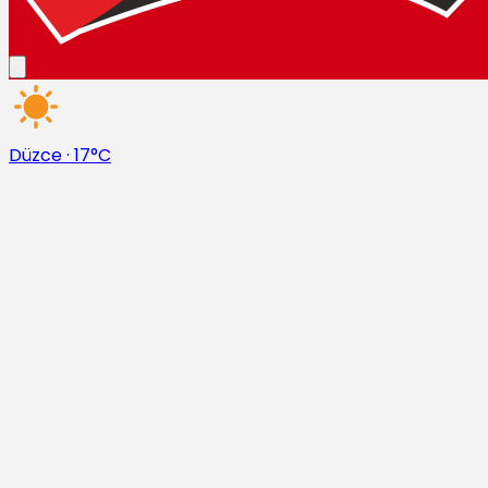
Düzce
·
17°C