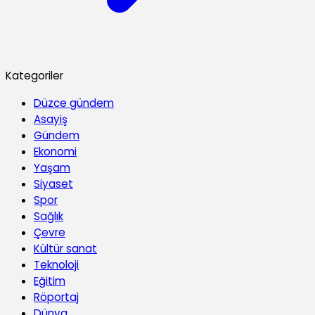
Kategoriler
Düzce gündem
Asayiş
Gündem
Ekonomi
Yaşam
Siyaset
Spor
Sağlık
Çevre
Kültür sanat
Teknoloji
Eğitim
Röportaj
Dünya