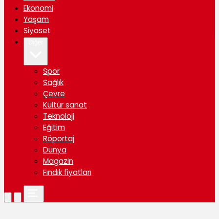
Ekonomi
Yaşam
Siyaset
Diğer
Spor
Sağlık
Çevre
Kültür sanat
Teknoloji
Eğitim
Röportaj
Dünya
Magazin
Fındık fiyatları