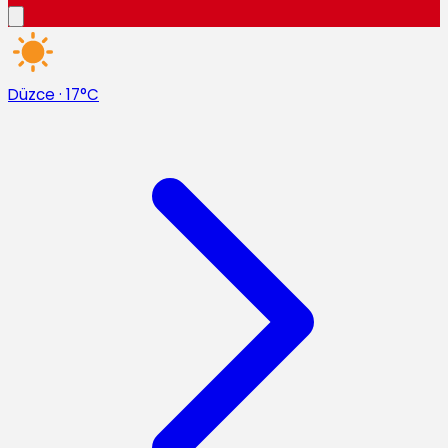
Düzce
·
17°C