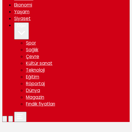
Ekonomi
Yaşam
Siyaset
Diğer
Spor
Sağlık
Çevre
Kültür sanat
Teknoloji
Eğitim
Röportaj
Dünya
Magazin
Fındık fiyatları