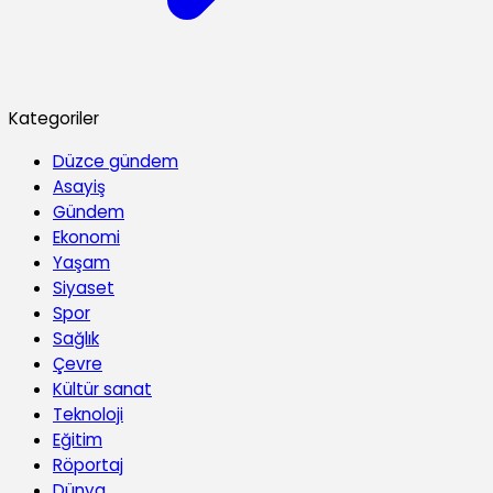
Kategoriler
Düzce gündem
Asayiş
Gündem
Ekonomi
Yaşam
Siyaset
Spor
Sağlık
Çevre
Kültür sanat
Teknoloji
Eğitim
Röportaj
Dünya