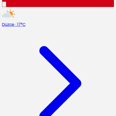
Düzce
·
17°C