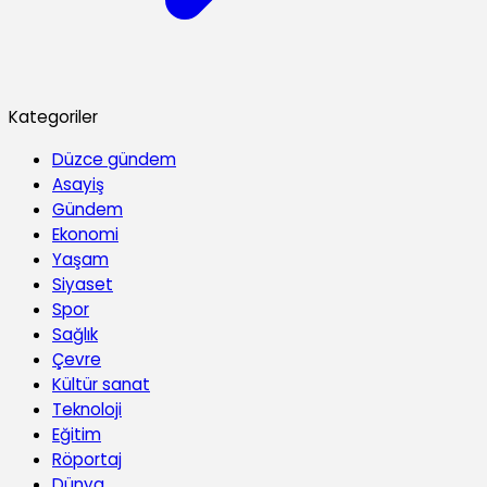
Kategoriler
Düzce gündem
Asayiş
Gündem
Ekonomi
Yaşam
Siyaset
Spor
Sağlık
Çevre
Kültür sanat
Teknoloji
Eğitim
Röportaj
Dünya