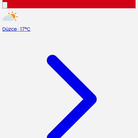
Düzce
·
17°C