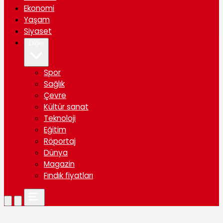
Ekonomi
Yaşam
Siyaset
Diğer
Spor
Sağlık
Çevre
Kültür sanat
Teknoloji
Eğitim
Röportaj
Dünya
Magazin
Fındık fiyatları