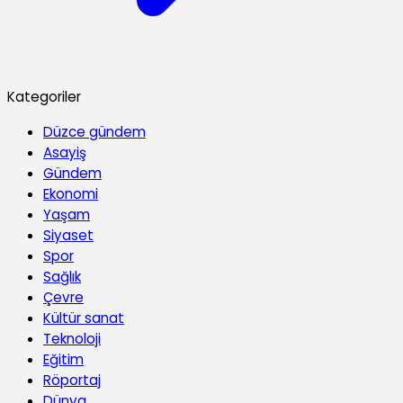
Kategoriler
Düzce gündem
Asayiş
Gündem
Ekonomi
Yaşam
Siyaset
Spor
Sağlık
Çevre
Kültür sanat
Teknoloji
Eğitim
Röportaj
Dünya