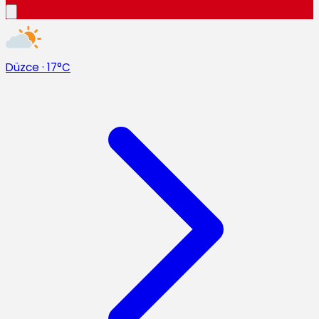
Düzce
·
17°C