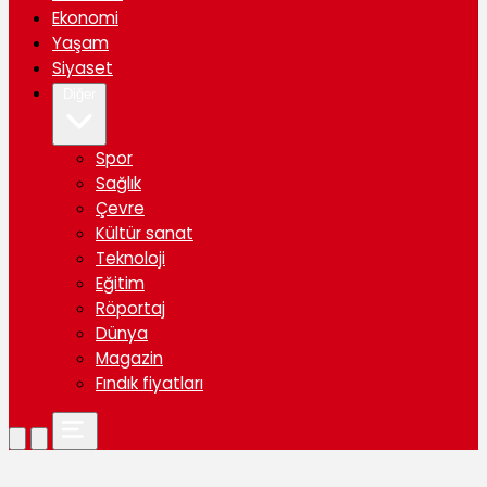
Ekonomi
Yaşam
Siyaset
Diğer
Spor
Sağlık
Çevre
Kültür sanat
Teknoloji
Eğitim
Röportaj
Dünya
Magazin
Fındık fiyatları