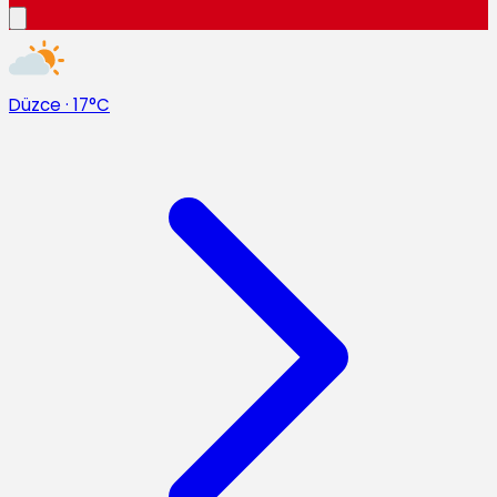
Düzce
·
17°C