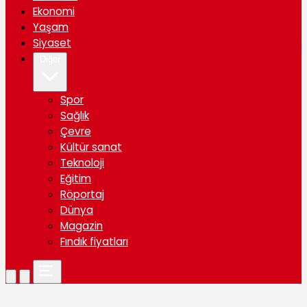
Ekonomi
Yaşam
Siyaset
Diğer
Spor
Sağlık
Çevre
Kültür sanat
Teknoloji
Eğitim
Röportaj
Dünya
Magazin
Fındık fiyatları