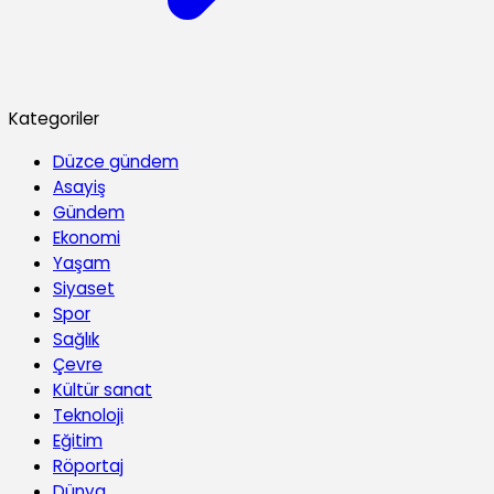
Kategoriler
Düzce gündem
Asayiş
Gündem
Ekonomi
Yaşam
Siyaset
Spor
Sağlık
Çevre
Kültür sanat
Teknoloji
Eğitim
Röportaj
Dünya