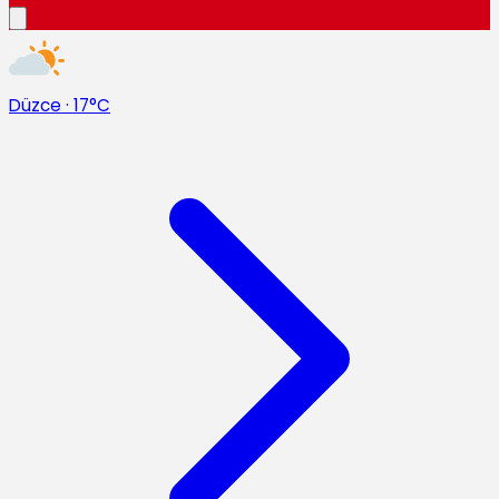
Düzce
·
17°C