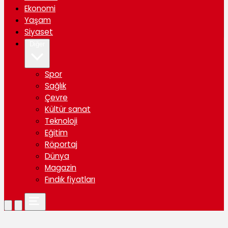
Ekonomi
Yaşam
Siyaset
Diğer
Spor
Sağlık
Çevre
Kültür sanat
Teknoloji
Eğitim
Röportaj
Dünya
Magazin
Fındık fiyatları