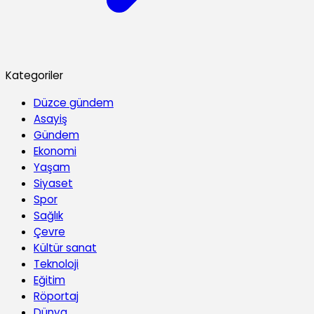
Kategoriler
Düzce gündem
Asayiş
Gündem
Ekonomi
Yaşam
Siyaset
Spor
Sağlık
Çevre
Kültür sanat
Teknoloji
Eğitim
Röportaj
Dünya