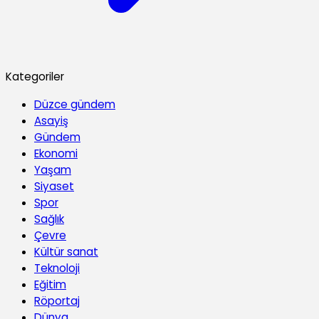
Kategoriler
Düzce gündem
Asayiş
Gündem
Ekonomi
Yaşam
Siyaset
Spor
Sağlık
Çevre
Kültür sanat
Teknoloji
Eğitim
Röportaj
Dünya