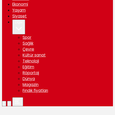
Ekonomi
Yaşam
Siyaset
Diğer
Spor
Sağlık
Çevre
Kültür sanat
Teknoloji
Eğitim
Röportaj
Dünya
Magazin
Fındık fiyatları