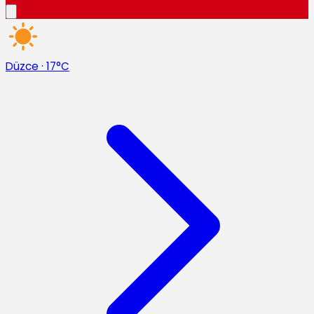
Düzce
·
17°C