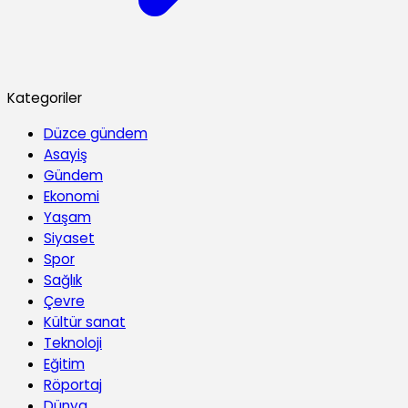
Kategoriler
Düzce gündem
Asayiş
Gündem
Ekonomi
Yaşam
Siyaset
Spor
Sağlık
Çevre
Kültür sanat
Teknoloji
Eğitim
Röportaj
Dünya