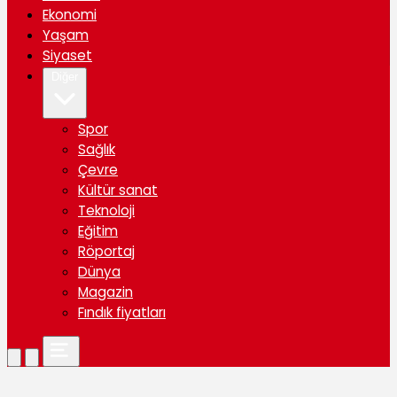
Ekonomi
Yaşam
Siyaset
Diğer
Spor
Sağlık
Çevre
Kültür sanat
Teknoloji
Eğitim
Röportaj
Dünya
Magazin
Fındık fiyatları