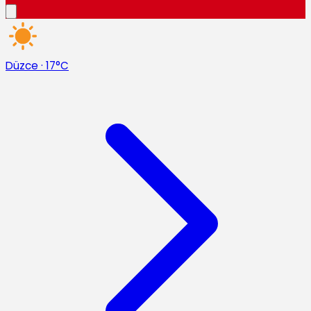
Düzce
·
17°C