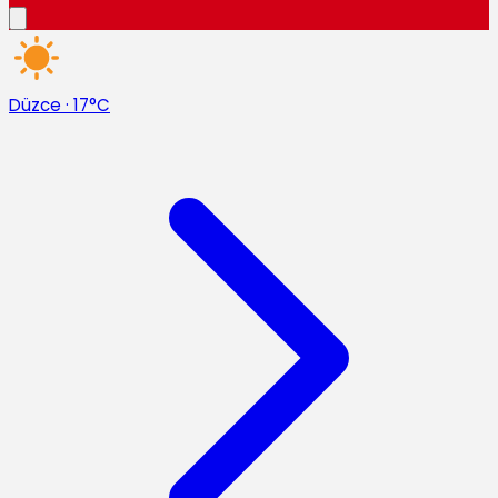
Düzce
·
17°C