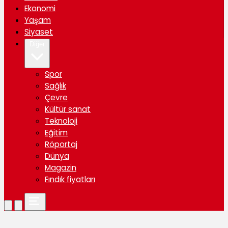
Ekonomi
Yaşam
Siyaset
Diğer
Spor
Sağlık
Çevre
Kültür sanat
Teknoloji
Eğitim
Röportaj
Dünya
Magazin
Fındık fiyatları