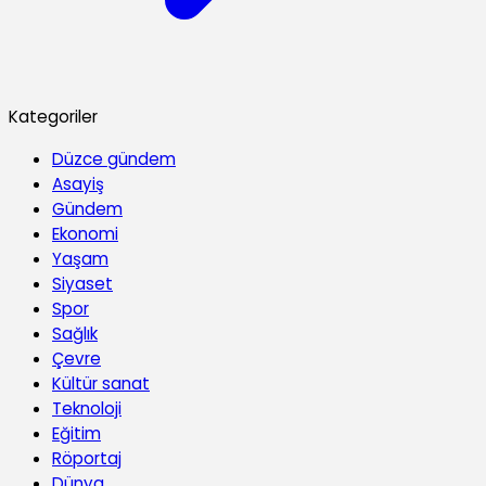
Kategoriler
Düzce gündem
Asayiş
Gündem
Ekonomi
Yaşam
Siyaset
Spor
Sağlık
Çevre
Kültür sanat
Teknoloji
Eğitim
Röportaj
Dünya