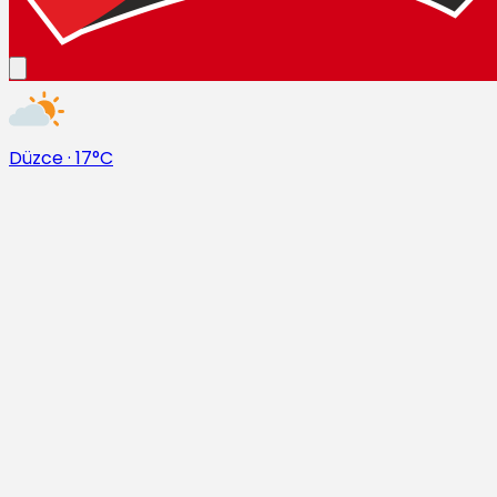
Düzce
·
17°C