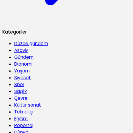
Kategoriler
Düzce gündem
Asayiş
Gündem
Ekonomi
Yaşam
Siyaset
Spor
Sağlık
Çevre
Kültür sanat
Teknoloji
Eğitim
Röportaj
Dünya