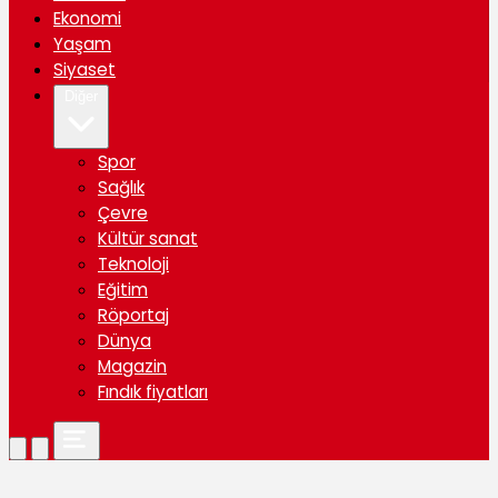
Ekonomi
Yaşam
Siyaset
Diğer
Spor
Sağlık
Çevre
Kültür sanat
Teknoloji
Eğitim
Röportaj
Dünya
Magazin
Fındık fiyatları