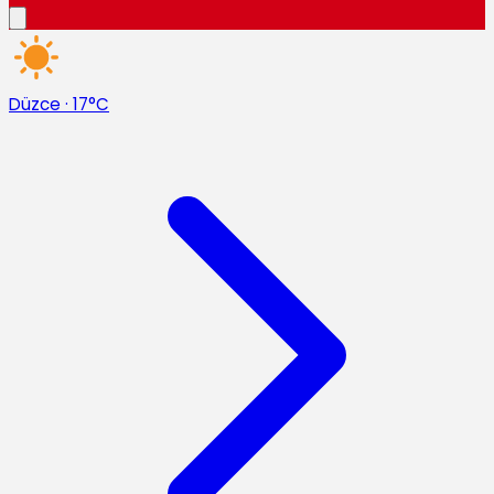
Düzce
·
17°C