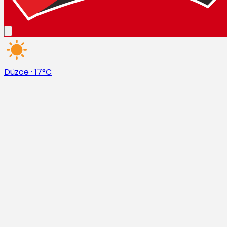
Düzce
·
17°C