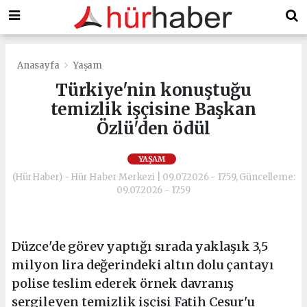
Anasayfa
Yaşam
Türkiye'nin konuştuğu
temizlik işçisine Başkan
Özlü'den ödül
YAŞAM
(HürHaber) - Hür Haber Merkezi | 09.07.2026 - 17:59, Güncelleme:
09.07.2026 - 17:59
Düzce'de görev yaptığı sırada yaklaşık 3,5
milyon lira değerindeki altın dolu çantayı
polise teslim ederek örnek davranış
sergileyen temizlik işçisi Fatih Cesur'u