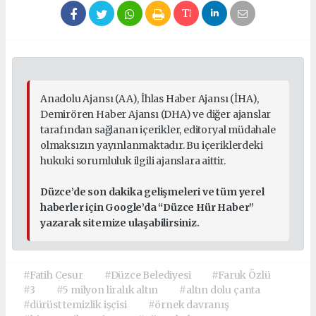
Anadolu Ajansı (AA), İhlas Haber Ajansı (İHA),
Demirören Haber Ajansı (DHA) ve diğer ajanslar
tarafından sağlanan içerikler, editoryal müdahale
olmaksızın yayınlanmaktadır. Bu içeriklerdeki
hukuki sorumluluk ilgili ajanslara aittir.
Düzce’de son dakika gelişmeleri ve tüm yerel
haberler için Google’da “Düzce Hür Haber”
yazarak sitemize ulaşabilirsiniz.
#Fatih Cesur
#Düzce Belediyesi
#Faruk Özlü
#3
#5 milyon liralık altın
#altın dolu çanta
#dürüst temizlik işçisi
#örnek davranış