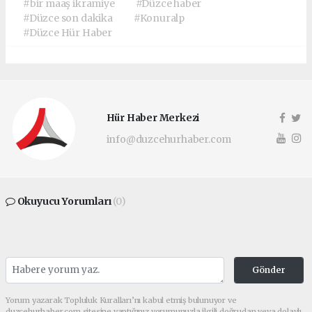
#bir maaş ikramiye
#Düzce haber
#Düzce son dakika
#Konuralp
#Düzce Hür Haber
Hür Haber Merkezi
info@duzcehurhaber.com
Okuyucu Yorumları
(0)
Gönder
Yorum yazarak Topluluk Kuralları’nı kabul etmiş bulunuyor ve
duzcehurhaber.com sitesine yaptığınız yorumunuzla ilgili doğrudan veya dolaylı