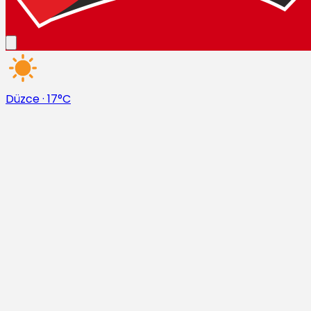
Düzce
·
17°C