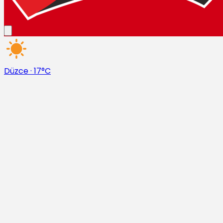
Düzce
·
17°C