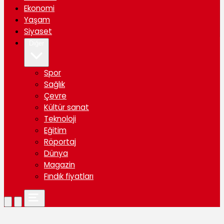
Ekonomi
Yaşam
Siyaset
Diğer
Spor
Sağlık
Çevre
Kültür sanat
Teknoloji
Eğitim
Röportaj
Dünya
Magazin
Fındık fiyatları