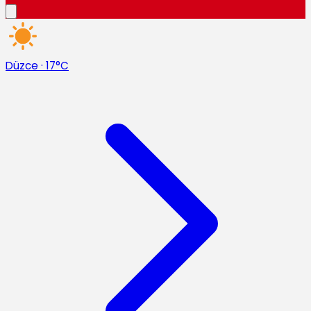
Düzce
·
17°C