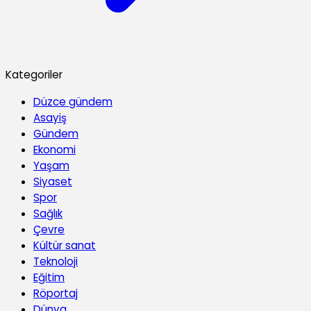
Kategoriler
Düzce gündem
Asayiş
Gündem
Ekonomi
Yaşam
Siyaset
Spor
Sağlık
Çevre
Kültür sanat
Teknoloji
Eğitim
Röportaj
Dünya