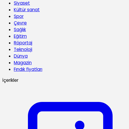
Siyaset
Kültür sanat
Spor
Çevre
Sağlık
Eğitim
Röportaj
Teknoloji
Dünya
Magazin
Fındık fiyatları
İçerikler