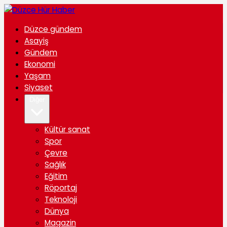
Düzce gündem
Asayiş
Gündem
Ekonomi
Yaşam
Siyaset
Diğer
Kültür sanat
Spor
Çevre
Sağlık
Eğitim
Röportaj
Teknoloji
Dünya
Magazin