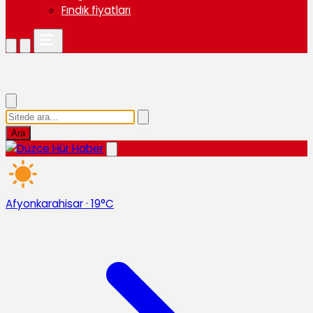
Fındık fiyatları
Ara
Afyonkarahisar
·
19°C