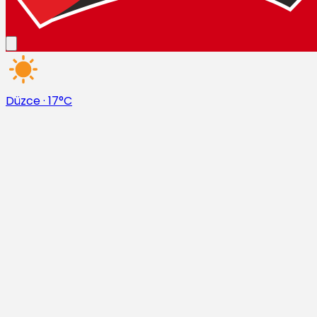
Düzce
·
17°C