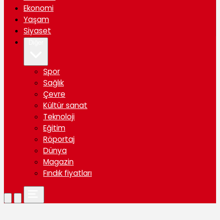
Ekonomi
Yaşam
Siyaset
Diğer
Spor
Sağlık
Çevre
Kültür sanat
Teknoloji
Eğitim
Röportaj
Dünya
Magazin
Fındık fiyatları