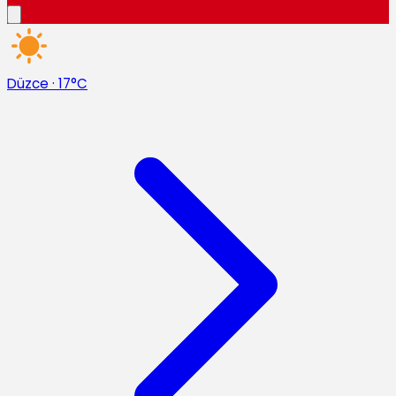
Düzce
·
17°C