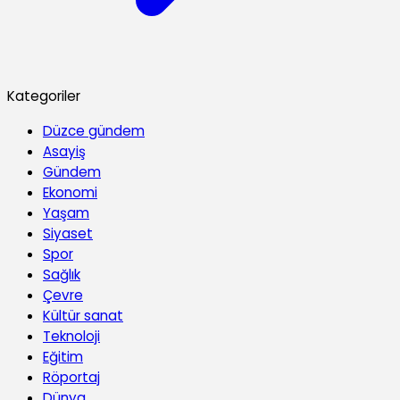
Kategoriler
Düzce gündem
Asayiş
Gündem
Ekonomi
Yaşam
Siyaset
Spor
Sağlık
Çevre
Kültür sanat
Teknoloji
Eğitim
Röportaj
Dünya