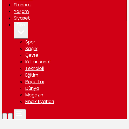
Ekonomi
Yaşam
Siyaset
Diğer
Spor
Sağlık
Çevre
Kültür sanat
Teknoloji
Eğitim
Röportaj
Dünya
Magazin
Fındık fiyatları