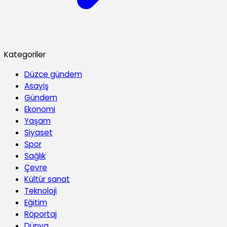
Kategoriler
Düzce gündem
Asayiş
Gündem
Ekonomi
Yaşam
Siyaset
Spor
Sağlık
Çevre
Kültür sanat
Teknoloji
Eğitim
Röportaj
Dünya