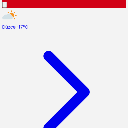
Düzce
·
17°C