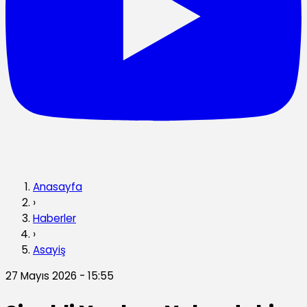
Anasayfa
›
Haberler
›
Asayiş
27 Mayıs 2026 - 15:55