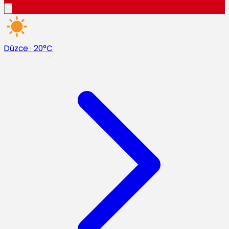
Düzce
·
20°C