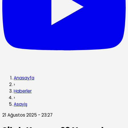
Anasayfa
›
Haberler
›
Asayiş
21 Ağustos 2025 - 23:27