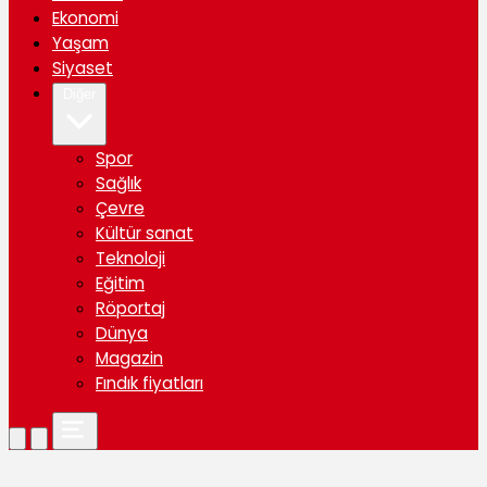
Ekonomi
Yaşam
Siyaset
Diğer
Spor
Sağlık
Çevre
Kültür sanat
Teknoloji
Eğitim
Röportaj
Dünya
Magazin
Fındık fiyatları