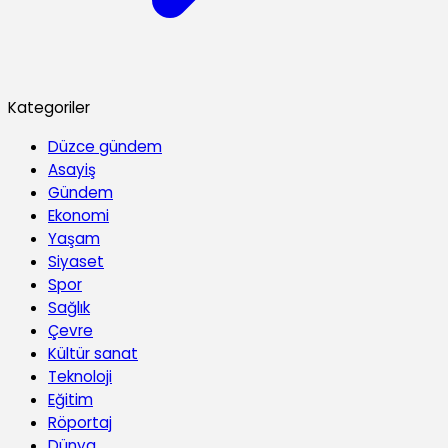
Kategoriler
Düzce gündem
Asayiş
Gündem
Ekonomi
Yaşam
Siyaset
Spor
Sağlık
Çevre
Kültür sanat
Teknoloji
Eğitim
Röportaj
Dünya