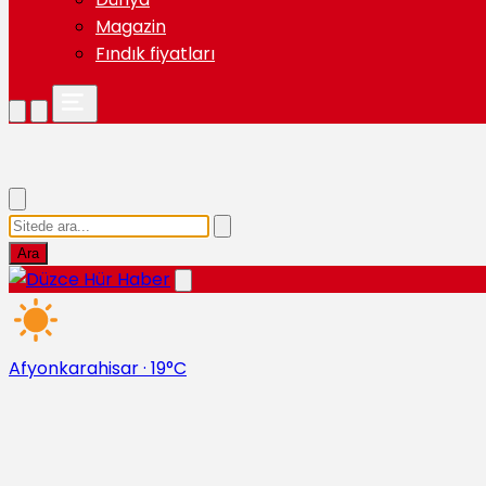
Magazin
Fındık fiyatları
Ara
Afyonkarahisar
·
19°C