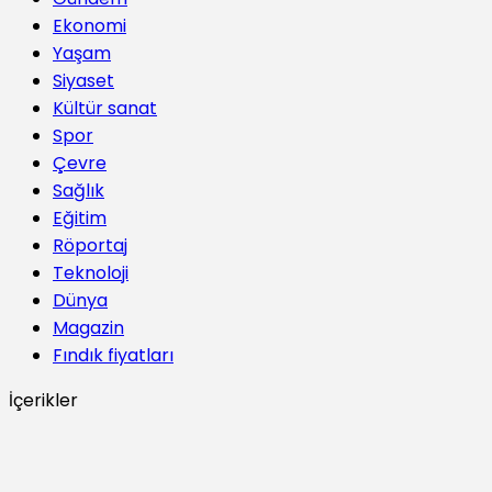
Ekonomi
Yaşam
Siyaset
Kültür sanat
Spor
Çevre
Sağlık
Eğitim
Röportaj
Teknoloji
Dünya
Magazin
Fındık fiyatları
İçerikler