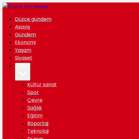
Düzce gündem
Asayiş
Gündem
Ekonomi
Yaşam
Siyaset
Diğer
Kültür sanat
Spor
Çevre
Sağlık
Eğitim
Röportaj
Teknoloji
Dünya