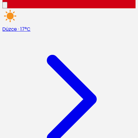
Düzce
·
17°C