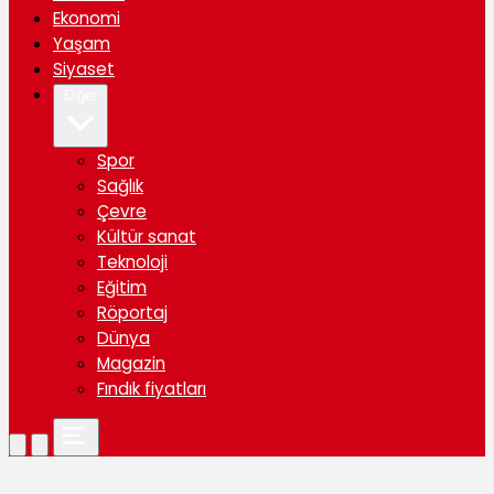
Ekonomi
Yaşam
Siyaset
Diğer
Spor
Sağlık
Çevre
Kültür sanat
Teknoloji
Eğitim
Röportaj
Dünya
Magazin
Fındık fiyatları