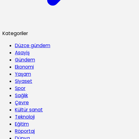
Kategoriler
Düzce gündem
Asayiş
Gündem
Ekonomi
Yaşam
Siyaset
Spor
Sağlık
Çevre
Kültür sanat
Teknoloji
Eğitim
Röportaj
Dünya