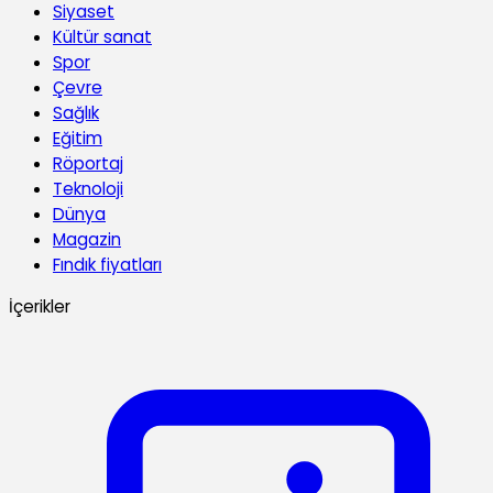
Siyaset
Kültür sanat
Spor
Çevre
Sağlık
Eğitim
Röportaj
Teknoloji
Dünya
Magazin
Fındık fiyatları
İçerikler