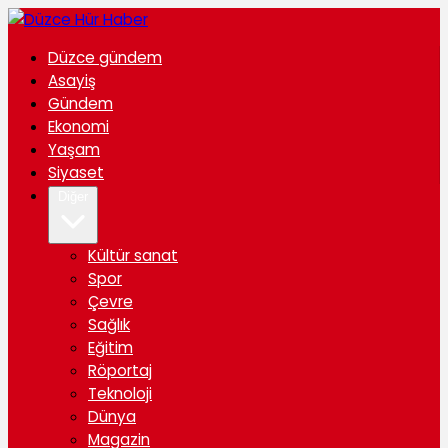
Düzce gündem
Asayiş
Gündem
Ekonomi
Yaşam
Siyaset
Diğer
Kültür sanat
Spor
Çevre
Sağlık
Eğitim
Röportaj
Teknoloji
Dünya
Magazin