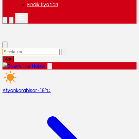
Fındık fiyatları
Ara
Afyonkarahisar
·
19°C