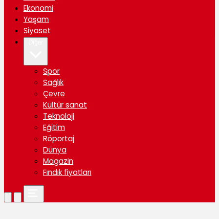
Ekonomi
Yaşam
Siyaset
Diğer
Spor
Sağlık
Çevre
Kültür sanat
Teknoloji
Eğitim
Röportaj
Dünya
Magazin
Fındık fiyatları