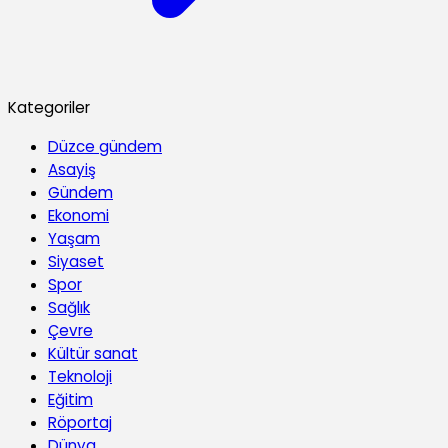
Kategoriler
Düzce gündem
Asayiş
Gündem
Ekonomi
Yaşam
Siyaset
Spor
Sağlık
Çevre
Kültür sanat
Teknoloji
Eğitim
Röportaj
Dünya