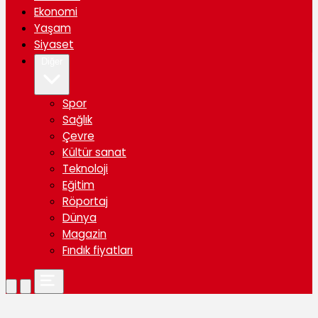
Ekonomi
Yaşam
Siyaset
Diğer
Spor
Sağlık
Çevre
Kültür sanat
Teknoloji
Eğitim
Röportaj
Dünya
Magazin
Fındık fiyatları