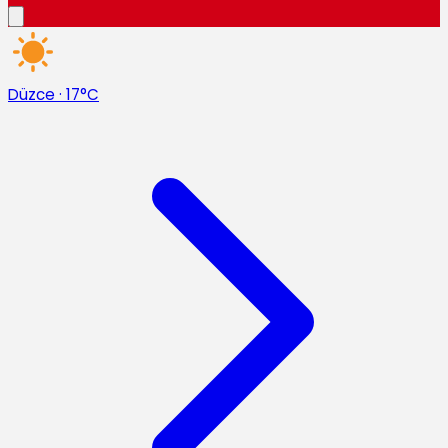
Düzce
·
17°C