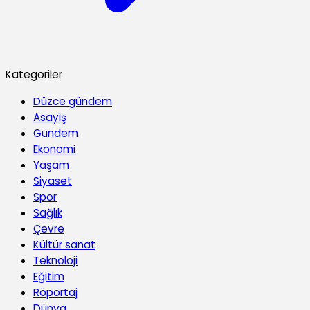
Kategoriler
Düzce gündem
Asayiş
Gündem
Ekonomi
Yaşam
Siyaset
Spor
Sağlık
Çevre
Kültür sanat
Teknoloji
Eğitim
Röportaj
Dünya