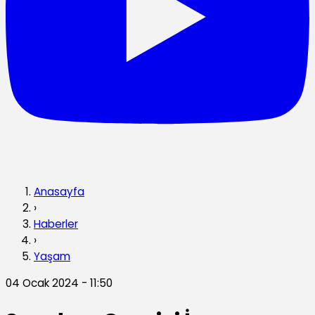
Anasayfa
›
Haberler
›
Yaşam
04 Ocak 2024 - 11:50