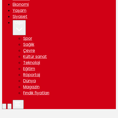
Ekonomi
Yaşam
Siyaset
Diğer
Spor
Sağlık
Çevre
Kültür sanat
Teknoloji
Eğitim
Röportaj
Dünya
Magazin
Fındık fiyatları