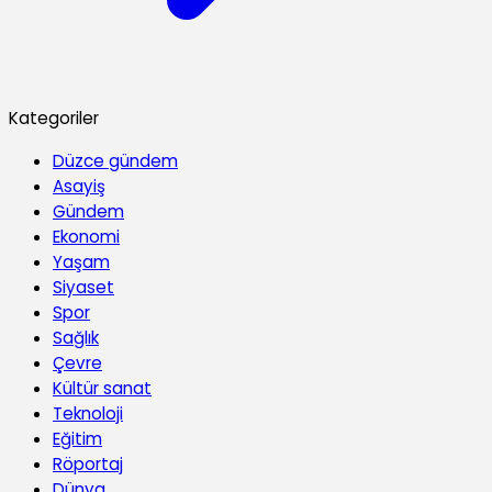
Kategoriler
Düzce gündem
Asayiş
Gündem
Ekonomi
Yaşam
Siyaset
Spor
Sağlık
Çevre
Kültür sanat
Teknoloji
Eğitim
Röportaj
Dünya