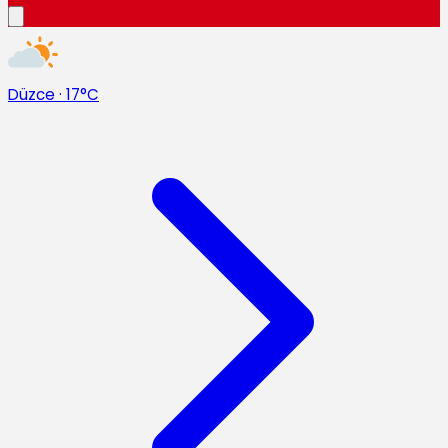
Düzce
·
17°C