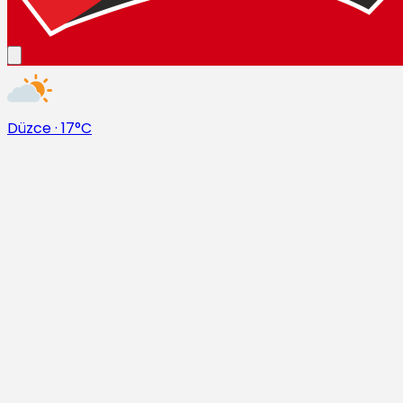
Düzce
·
17°C