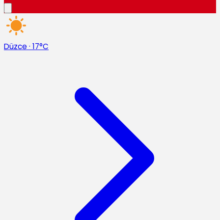
Düzce
·
17°C