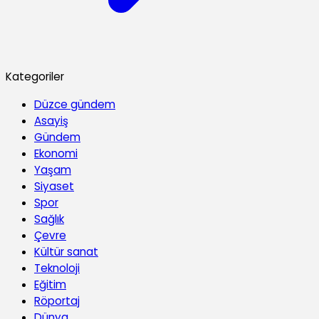
Kategoriler
Düzce gündem
Asayiş
Gündem
Ekonomi
Yaşam
Siyaset
Spor
Sağlık
Çevre
Kültür sanat
Teknoloji
Eğitim
Röportaj
Dünya