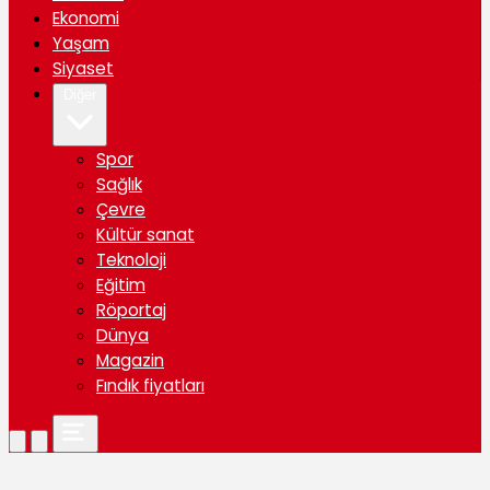
Ekonomi
Yaşam
Siyaset
Diğer
Spor
Sağlık
Çevre
Kültür sanat
Teknoloji
Eğitim
Röportaj
Dünya
Magazin
Fındık fiyatları