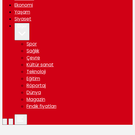
Ekonomi
Yaşam
Siyaset
Diğer
Spor
Sağlık
Çevre
Kültür sanat
Teknoloji
Eğitim
Röportaj
Dünya
Magazin
Fındık fiyatları