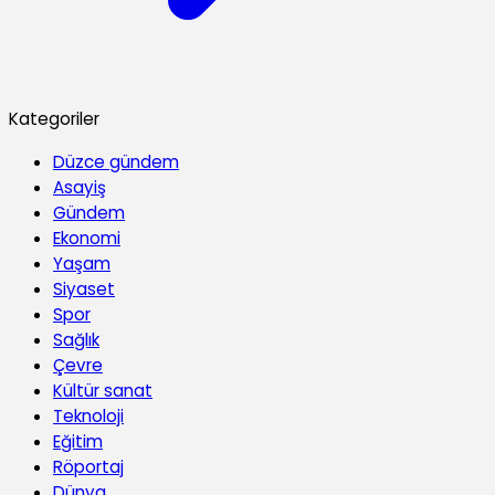
Kategoriler
Düzce gündem
Asayiş
Gündem
Ekonomi
Yaşam
Siyaset
Spor
Sağlık
Çevre
Kültür sanat
Teknoloji
Eğitim
Röportaj
Dünya