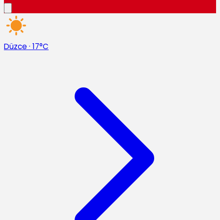
Düzce
·
17°C