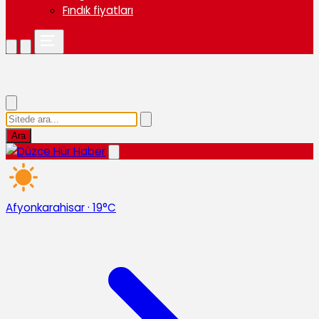
Fındık fiyatları
Ara
Afyonkarahisar
·
19°C