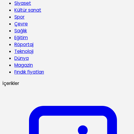
Siyaset
Kültür sanat
Spor
Çevre
Sağlık
Eğitim
Röportaj
Teknoloji
Dünya
Magazin
Fındık fiyatları
İçerikler