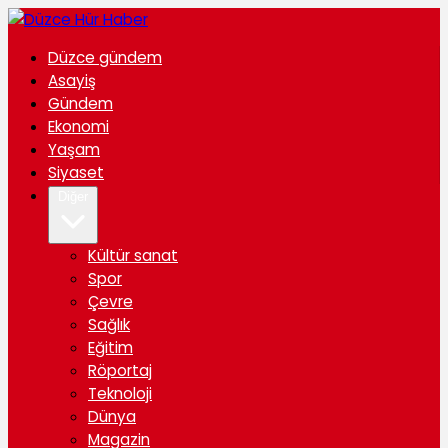
Düzce gündem
Asayiş
Gündem
Ekonomi
Yaşam
Siyaset
Diğer
Kültür sanat
Spor
Çevre
Sağlık
Eğitim
Röportaj
Teknoloji
Dünya
Magazin