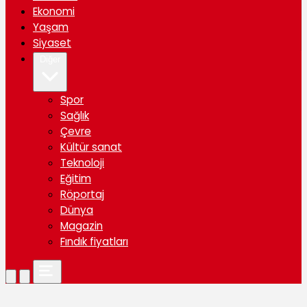
Ekonomi
Yaşam
Siyaset
Diğer
Spor
Sağlık
Çevre
Kültür sanat
Teknoloji
Eğitim
Röportaj
Dünya
Magazin
Fındık fiyatları