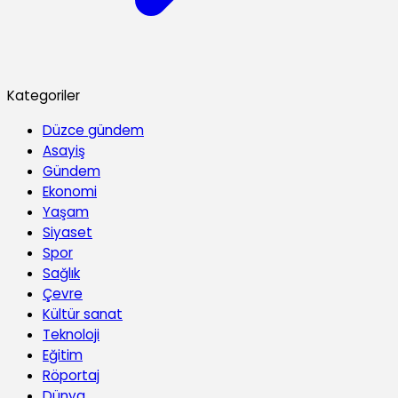
Kategoriler
Düzce gündem
Asayiş
Gündem
Ekonomi
Yaşam
Siyaset
Spor
Sağlık
Çevre
Kültür sanat
Teknoloji
Eğitim
Röportaj
Dünya