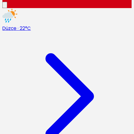
Düzce
·
22°C